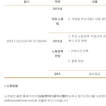
일시
주제
내용
2015
년
개정 노동
1. 개정법 주요내용2. 대응 방
법
1. 주요 노동정책- 비정규직 
해고 요건 완화
2015.1.21(수)15:00~17:30(2H)
2015
년
– 근로시간 단축
노동정책
전망
2. 향후 전망
Q&A
질의응답
□
신청방법
노무법인 율현 홈페이지의
[
상담센터
]>[
공지사항
]
메뉴에서 참가신청서를 다운로
(withyeoul@naver.com)로 제출해 주시기 바랍니다.