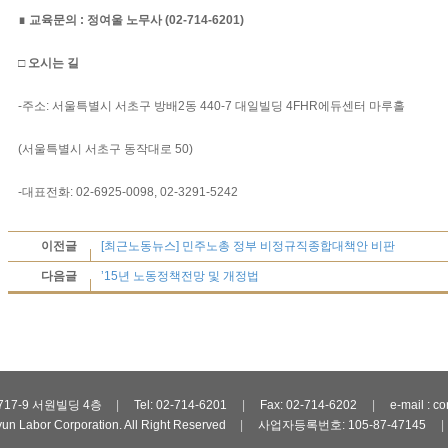
∎
교육문의
:
정여울 노무사
(02-714-6201)
□
오시는 길
-주소: 서울특별시 서초구 방배2동 440-7 대일빌딩 4FHR에듀센터 마루홀
(서울특별시 서초구 동작대로 50)
-대표전화: 02-6925-0098, 02-3291-5242
이전글
[최근노동뉴스] 민주노총 정부 비정규직종합대책안 비판
다음글
’15년 노동정책전망 및 개정법
17-9 서원빌딩 4층
|
Tel: 02-714-6201
|
Fax: 02-714-6202
|
e-mail : c
un Labor Corporation. All Right Reserved
|
사업자등록번호: 105-87-47145
|