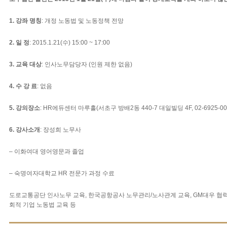
1.
강좌 명칭
: 개정 노동법 및 노동정책 전망
2.
일 정
: 2015.1.21(수) 15:00 ~ 17:00
3.
교육 대상
: 인사노무담당자 (인원 제한 없음)
4.
수 강 료
: 없음
5.
강의장소
: HR에듀센터 마루홀(서초구 방배2동 440-7 대일빌딩 4F, 02-6925-00
6.
강사소개
: 장성희 노무사
– 이화여대 영어영문과 졸업
– 숙명여자대학교 HR 전문가 과정 수료
도로교통공단 인사노무 교육, 한국공항공사 노무관리/노사관계 교육, GM대우 협력
회적 기업 노동법 교육 등