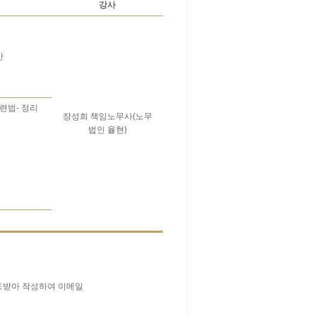
강사
안
관련법- 정리
장성희 책임노무사(노무
법인 율현)
드받아 작성하여 이메일