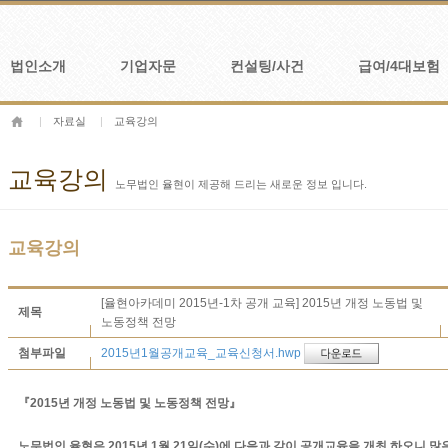
법인소개
기업자문
컨설팅/사건
급여/4대보험
|
자료실
|
교육강의
교육강의
노무법인 율현이 제공해 드리는 새로운 정보 입니다.
교육강의
[율현아카데미 2015년-1차 공개 교육] 2015년 개정 노동법 및
제목
노동정책 전망
2015년1월공개교육_교육신청서.hwp
첨부파일
『2015년 개정 노동법 및 노동정책 전망』
노무법인 율현은 2015년 1월 21일(수)에 다음과 같이 공개교육을 개최 하오니 